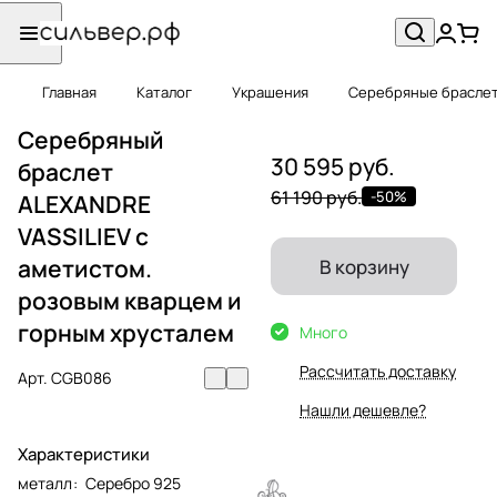
Главная
Каталог
Украшения
Серебряные брасле
Серебряный
30 595 руб.
браслет
61 190 руб.
-50%
ALEXANDRE
VASSILIEV с
аметистом.
В корзину
розовым кварцем и
горным хрусталем
Много
Рассчитать доставку
Арт.
CGB086
Нашли дешевле?
Характеристики
металл
:
Серебро 925