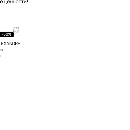
ые ценности!
-50%
ALEXANDRE
 и
i