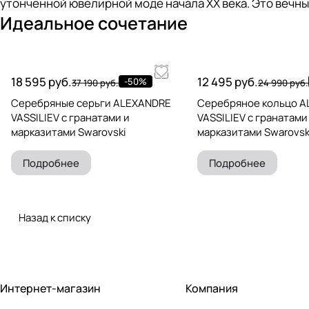
утонченной ювелирной моде начала XX века. Это вечн
Идеальное сочетание
18 595 руб.
12 495 руб.
-50%
37 190 руб.
24 990 руб.
Серебряные серьги ALEXANDRE
Серебряное кольцо 
VASSILIEV с гранатами и
VASSILIEV с гранатами
марказитами Swarovski
марказитами Swarovsk
Подробнее
Подробнее
Назад к списку
Интернет-магазин
Компания