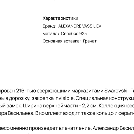
Характеристики
Бренд
:
ALEXANDRE VASSILIEV
металл
:
Серебро 925
Основная вставка
:
Гранат
ирован 216-тью сверкающими марказитами Swarovski. Г
ны в дорожку, закрепка Invisible. Специальная констру
ый замок. Ширина верхней части - 2,2 см. Коллекция 
а Васильева. В комплект входит также кольцо и серьг
 несомненно произведет впечатление. Александр Васил