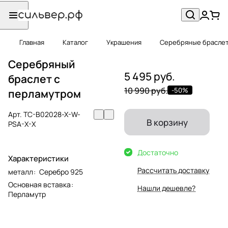
Главная
Каталог
Украшения
Серебряные брасле
Серебряный
5 495 руб.
браслет с
10 990 руб.
-50%
перламутром
Арт.
TC-B02028-X-W-
В корзину
PSA-X-X
Достаточно
Характеристики
Рассчитать доставку
металл
:
Серебро 925
Основная вставка
:
Нашли дешевле?
Перламутр