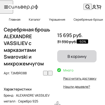
Главная
Каталог
Украшения
Серебряные броши
Серебряная брошь
15 695 руб.
ALEXANDRE
31 390 руб.
-50%
VASSILIEV с
марказитами
Swarovski и
В корзину
микрожемчугом
Много
Арт.
TJMBR088
Рассчитать доставку
Нашли дешевле?
Характеристики
Бренд
:
ALEXANDRE VASSILIEV
металл
:
Серебро 925