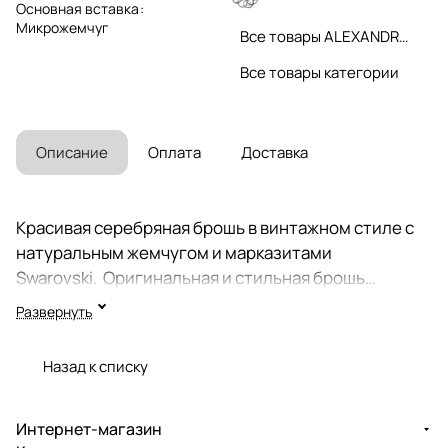
Основная вставка
:
Микрожемчуг
Все товары ALEXANDRE VASSILIEV
Все товары категории
Описание
Оплата
Доставка
Красивая серебряная брошь в винтажном стиле с
натуральным жемчугом и марказитами
Swarovski. Оригинальная и стильная брошь
украшена редкими микро жемчужинами, которые
Развернуть
добывают в Японском море. Ручная работа.
Большая брошь с натуральным белым
Назад к списку
камнем выгодно подчеркнут вашу
индивидуальность. Покрытие оксидирование под
винтаж и старину. Черненое серебро надежно
Интернет-магазин