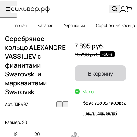
Главная
Каталог
Украшения
Серебряные кольца
Серебряное
7 895 руб.
кольцо ALEXANDRE
15 790 руб.
-50%
VASSILIEV с
фианитами
Swarovski и
В корзину
марказитами
Swarovski
Мало
Рассчитать доставку
Арт.
TJR493
Нашли дешевле?
Размер:
20
18
20