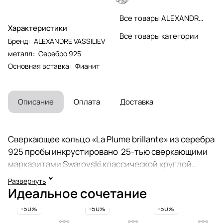
Все товары ALEXANDRE VASSILIEV
Характеристики
Все товары категории
Бренд
:
ALEXANDRE VASSILIEV
металл
:
Серебро 925
Основная вставка
:
Фианит
Описание
Оплата
Доставка
Сверкающее кольцо «La Plume brillante» из серебра
925 пробы инкрустировано 25-тью сверкающими
марказитами Swarovski классической круглой
огранки. Кольцо выполнено в форме двух перьев,
Развернуть
каждый лучик пера украшен марказитами или
Идеальное сочетание
фианитами Swarovski огранки
-50%
-50%
-50%
«Бриллиант». Размер верхней части кольца - 3,2 *