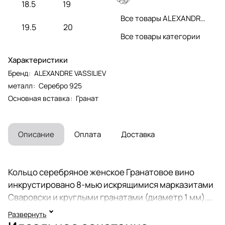
18.5
19
Все товары ALEXANDRE VASSILIEV
19.5
20
Все товары категории
Характеристики
Бренд
:
ALEXANDRE VASSILIEV
металл
:
Серебро 925
Основная вставка
:
Гранат
Описание
Оплата
Доставка
Кольцо серебряное женское Гранатовое вино
инкрустировано 8-мью искрящимися марказитами
Сваровски и круглыми гранатами (диаметр 1 мм).
Перстень выполнен из серебра 925 пробы в виде
Развернуть
плода граната с листиками. Гранат является