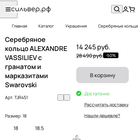
Главная
Каталог
Украшения
Серебряные кольца
Серебряное
14 245 руб.
кольцо ALEXANDRE
28 490 руб.
-50%
VASSILIEV с
гранатом и
марказитами
В корзину
Swarovski
Достаточно
Арт.
TJR451
Рассчитать доставку
Нашли дешевле?
Размер:
18
18
18.5