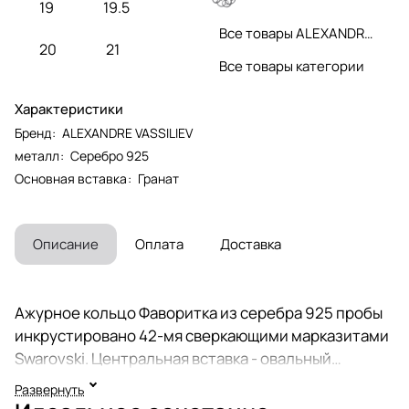
19
19.5
Все товары ALEXANDRE VASSILIEV
20
21
Все товары категории
Характеристики
Бренд
:
ALEXANDRE VASSILIEV
металл
:
Серебро 925
Основная вставка
:
Гранат
Описание
Оплата
Доставка
Ажурное кольцо Фаворитка из серебра 925 пробы
инкрустировано 42-мя сверкающими марказитами
Swarovski. Центральная вставка - овальный
натуральный гранат (Индия), 5 х 7 мм. Коллекция
Развернуть
ювелирных украшений Вечные ценности историка