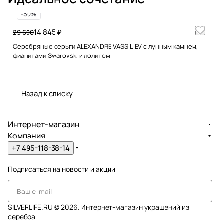
Васильева. Это готовый подарок для себя или
-50%
близкого человека, который несомненно
произведет впечатление. Нежное кольцо с
14 845 ₽
29 690
натуральными камнями выгодно подчеркнет Вашу
Серебряные серьги ALEXANDRE VASSILIEV с лунным камнем,
индивидуальность. Александр Васильев: Эта
фианитами Swarovski и лолитом
коллекция - реверанс утонченной ювелирной моде
начала XX века. Это вечные ценности!
Назад к списку
Интернет-магазин
Компания
+7 495-118-38-14
Подписаться
на новости и акции
SILVERLIFE.RU © 2026. Интернет-магазин украшений из
серебра