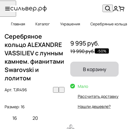
Главная
Каталог
Украшения
Серебряные кольца
Серебряное
9 995 руб.
кольцо ALEXANDRE
19 990 руб.
-50%
VASSILIEV с лунным
камнем. фианитами
Swarovski и
В корзину
лолитом
Мало
Арт.
TJR496
Рассчитать доставку
Нашли дешевле?
Размер:
16
16
20