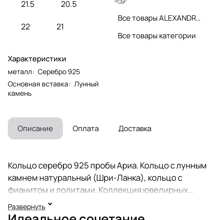
21.5
20.5
Все товары ALEXANDRE VASSILIEV
22
21
Все товары категории
Характеристики
металл
:
Серебро 925
Основная вставка
:
Лунный
камень
Описание
Оплата
Доставка
Кольцо серебро 925 пробы Ариа. Кольцо с лунным
камнем натуральный (Шри-Ланка), кольцо с
фианитом и лолитами. Коллекция ювелирных
украшений Вечные ценности историка моды,
Развернуть
ведущего Модного приговора Александра
Идеальное сочетание