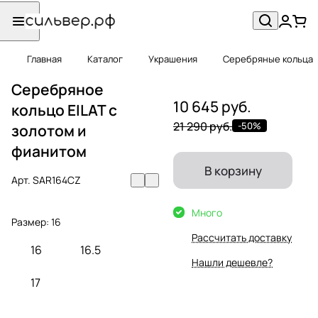
Главная
Каталог
Украшения
Серебряные кольца
Серебряное
10 645 руб.
кольцо EILAT с
21 290 руб.
-50%
золотом и
фианитом
В корзину
Арт.
SAR164CZ
Много
Размер:
16
Рассчитать доставку
16
16.5
Нашли дешевле?
17