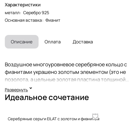
Характеристики
металл
:
Серебро 925
Основная вставка
:
Фианит
Описание
Оплата
Доставка
Воздушное многоуровневое серебряное кольцо с
фианитами украшено золотым элементом (это не
позолота, а цельные золотая пластина толщиной
0,2 мм., надежно припаянная к украшению). В
Развернуть
отличие от позолоты, золото на этом кольце
Идеальное сочетание
никогда не сотрется. Удобная посадка кольца.
Диаметр вставок - 1,5 мм. Традиционно
израильские украшения не родируются, а
Серебряные серьги EILAT с золотом и фианитом
покрываются чистым серебром 999 и
оксидируются (чернятся). Черненое серебро