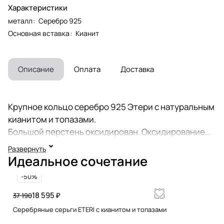
Характеристики
металл
:
Серебро 925
Основная вставка
:
Кианит
Описание
Оплата
Доставка
Крупное кольцо серебро 925 Этери с натуральным
кианитом и топазами.
Большой перстень оксидирован. Оксидирование
(чернение) - это процесс получения на
Развернуть
поверхности серебряного изделия защитной
Идеальное сочетание
пленки, устойчивой к воздействиям внешних
-50%
факторов. Массивное винтажное кольцо с большим
синим камнем подчеркнет вашу
18 595 ₽
37 190
индивидуальность, может быть вечерним
Серебряные серьги ETERI с кианитом и топазами
аксессуаром или кольцом на каждый день.