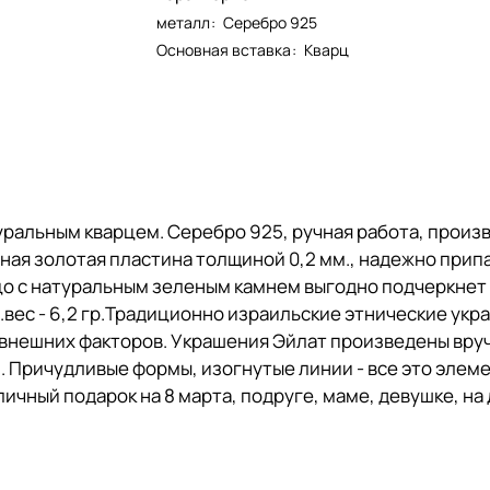
металл
:
Серебро 925
Основная вставка
:
Кварц
уральным кварцем. Серебро 925, ручная работа, произ
ая золотая пластина толщиной 0,2 мм., надежно припая
цо с натуральным зеленым камнем выгодно подчеркнет
Ср.вес - 6,2 гр.Традиционно израильские этнические ук
внешних факторов. Украшения Эйлат произведены вруч
. Причудливые формы, изогнутые линии - все это элеме
чный подарок на 8 марта, подруге, маме, девушке, на