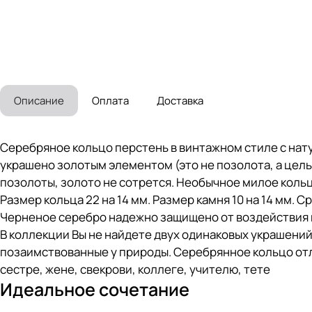
Описание
Оплата
Доставка
Cеребряное кольцо перстень в винтажном стиле с нат
украшено золотым элементом (это не позолота, а цельн
позолоты, золото не сотрется. Необычное милое коль
Размер кольца 22 на 14 мм. Размер камня 10 на 14 мм. 
Черненое серебро надежно защищено от воздействия 
В коллекции Вы не найдете двух одинаковых украшений
позаимствованные у природы. Серебрянное кольцо отли
сестре, жене, свекрови, коллеге, учителю, тете
Идеальное сочетание