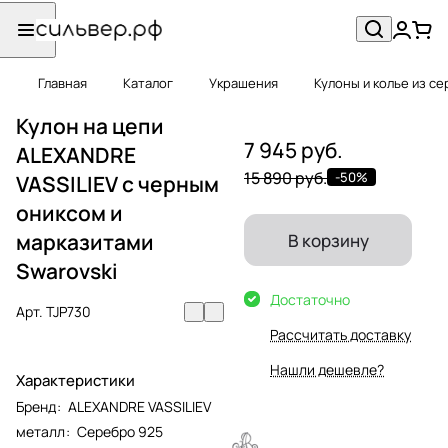
Главная
Каталог
Украшения
Кулоны и колье из с
Кулон на цепи
7 945 руб.
ALEXANDRE
15 890 руб.
-50%
VASSILIEV с черным
ониксом и
марказитами
В корзину
Swarovski
Достаточно
Арт.
TJP730
Рассчитать доставку
Нашли дешевле?
Характеристики
Бренд
:
ALEXANDRE VASSILIEV
металл
:
Серебро 925