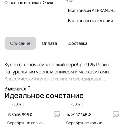
Основная вставка
:
Оникс
Все товары ALEXANDRE VASSILIEV
Все товары категории
Описание
Оплата
Доставка
Кулон с цепочкой женский серебро 925 Рози с
натуральным черным ониксом и марказитами.
Классический кулон с камнем оксидирован.
Оксидирование - это процесс получения на
Развернуть
поверхности серебряного изделия защитной
Идеальное сочетание
пленки, устойчивой к воздействиям внешних
-50%
-50%
факторов (подвеска винтаж). Яркое колье
геометрия выгодно подчеркнет вашу
6 695 ₽
7 145 ₽
13 390
14 290
индивидуальность, может быть вечерним
Серебряные серьги
Серебряное кольцо