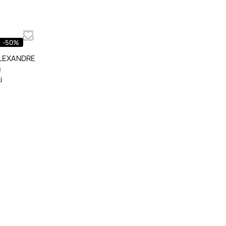
-50%
ALEXANDRE
и
i