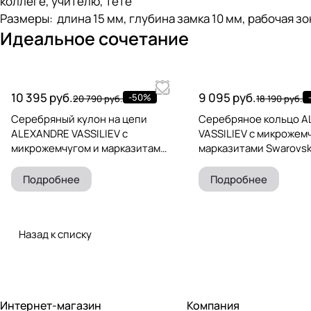
коллеге, учителю, тете
Размеры: длина 15 мм, глубина замка 10 мм, рабочая з
Идеальное сочетание
10 395 руб.
9 095 руб.
-50%
20 790 руб.
18 190 руб.
Серебряный кулон на цепи
Серебряное кольцо 
ALEXANDRE VASSILIEV с
VASSILIEV с микрожем
микрожемчугом и марказитами
марказитами Swarovsk
Swarovski
Подробнее
Подробнее
Назад к списку
Интернет-магазин
Компания