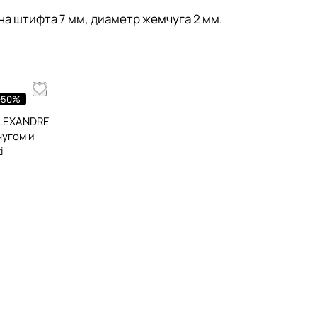
она штифта 7 мм, диаметр жемчуга 2 мм.
-50%
ALEXANDRE
чугом и
i