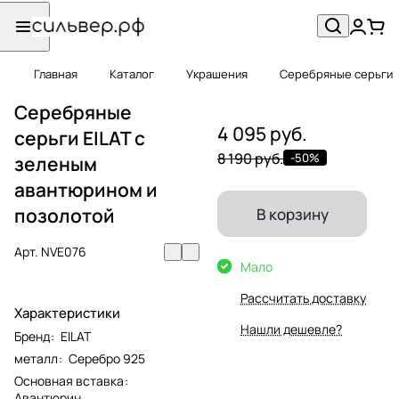
Главная
Каталог
Украшения
Серебряные серьги
Серебряные
4 095 руб.
серьги EILAT с
8 190 руб.
-50%
зеленым
авантюрином и
позолотой
В корзину
Арт.
NVE076
Мало
Рассчитать доставку
Характеристики
Нашли дешевле?
Бренд
:
EILAT
металл
:
Серебро 925
Основная вставка
:
Авантюрин