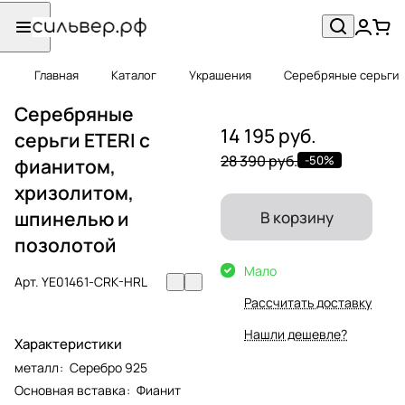
Главная
Каталог
Украшения
Серебряные серьги
Серебряные
14 195 руб.
серьги ETERI с
28 390 руб.
-50%
фианитом,
хризолитом,
шпинелью и
В корзину
позолотой
Мало
Арт.
YE01461-CRK-HRL
Рассчитать доставку
Нашли дешевле?
Характеристики
металл
:
Серебро 925
Основная вставка
:
Фианит