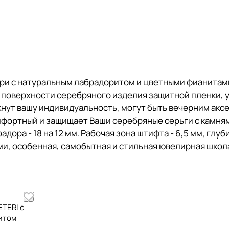
ри с натуральным лабрадоритом и цветными фианитами
а поверхности серебряного изделия защитной пленки, 
нут вашу индивидуальность, могут быть вечерним акс
фортный и защищает Ваши серебряные серьги с камнями
ора - 18 на 12 мм. Рабочая зона штифта - 6,5 мм, глубина
 особенная, самобытная и стильная ювелирная школа 
TERI с
итом