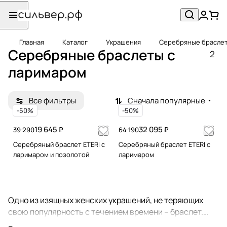
Главная
Каталог
Украшения
Серебряные брасле
Серебряные браслеты с
2
ларимаром
Все фильтры
Сначала популярные
-50%
-50%
19 645 ₽
32 095 ₽
39 290
64 190
Серебряный браслет ETERI с
Серебряный браслет ETERI с
ларимаром и позолотой
ларимаром
Одно из изящных женских украшений, не теряющих
свою популярность с течением времени – браслет.
Браслеты носят не только представительницы