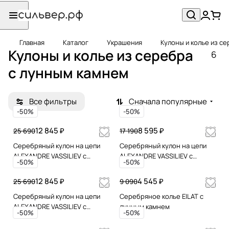
Главная
Каталог
Украшения
Кулоны и колье из с
Кулоны и колье из серебра
6
с лунным камнем
Все фильтры
Сначала популярные
-50%
-50%
12 845 ₽
8 595 ₽
25 690
17 190
Серебряный кулон на цепи
Серебряный кулон на цепи
ALEXANDRE VASSILIEV с
ALEXANDRE VASSILIEV с
-50%
-50%
лунным камнем и
лунным камнем и
марказитами Swarovski
марказитами Swarovski
12 845 ₽
4 545 ₽
25 690
9 090
Серебряный кулон на цепи
Серебряное колье EILAT с
ALEXANDRE VASSILIEV с
лунным камнем
-50%
-50%
лунным камнем, шпинелью и
марказитами Swarovski