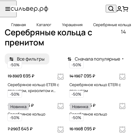
Главная
Каталог
Украшения
Серебряные кольца
Серебряные кольца c
14
пренитом
Все фильтры
Сначала популярные
-50%
-50%
9 695 ₽
7 095 ₽
19 390
14 190
Серебряное кольцо ETERI с
Серебряное кольцо ETERI с
пренитом, хризолитом и
пренитом
-50%
-50%
цитрином
5 945 ₽
5 545 ₽
11 890
11 090
Новинка
Новинка
Серебряное кольцо
Серебряное кольцо
-50%
-50%
3 645 ₽
8 095 ₽
7 290
16 190