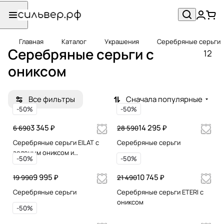
Главная
Каталог
Украшения
Серебряные серьги
Серебряные серьги c
12
ониксом
Все фильтры
Сначала популярные
-50%
-50%
3 345 ₽
14 295 ₽
6 690
28 590
Серебряные серьги EILAT с
Серебряные серьги
зеленым ониксом и
-50%
-50%
позолотой
9 995 ₽
10 745 ₽
19 990
21 490
Серебряные серьги
Серебряные серьги ETERI с
ониксом
-50%