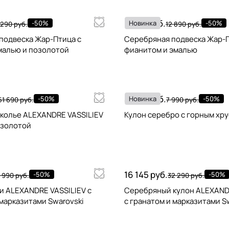
6 445 руб.
-50%
Новинка
-50%
 290 руб.
12 890 руб.
подвеска Жар-Птица с
Серебряная подвеска Жар-П
малью и позолотой
фианитом и эмалью
3 995 руб.
-50%
Новинка
-50%
51 690 руб.
7 990 руб.
колье ALEXANDRE VASSILIEV
Кулон серебро с горным хр
озолотой
16 145 руб.
-50%
-50%
 990 руб.
32 290 руб.
и ALEXANDRE VASSILIEV с
Серебряный кулон ALEXAND
марказитами Swarovski
с гранатом и марказитами S