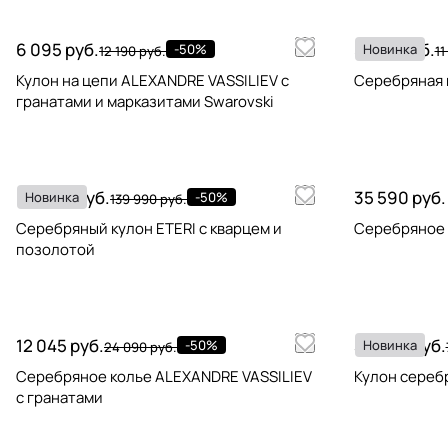
6 095 руб.
5 895 руб.
-50%
Новинка
12 190 руб.
11
Кулон на цепи ALEXANDRE VASSILIEV с
Серебряная 
гранатами и марказитами Swarovski
69 995 руб.
35 590 руб.
Новинка
-50%
139 990 руб.
Серебряный кулон ETERI с кварцем и
Серебряное 
позолотой
12 045 руб.
39 595 руб.
-50%
Новинка
24 090 руб.
Серебряное колье ALEXANDRE VASSILIEV
Кулон сереб
с гранатами