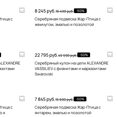
8 245 руб.
-50%
16 490 руб.
тица с
Серебряная подвеска Жар-Птица с
жемчугом, эмалью и позолотой
22 795 руб.
-50%
45 590 руб.
 ALEXANDRE
Серебряный кулон на цепи ALEXANDRE
казитами
VASSILIEV с фианитами и марказитами
Swarovski
7 845 руб.
-50%
15 690 руб.
тица с
Серебряная подвеска Жар-Птица с
ю и
янтарем, эмалью и позолотой