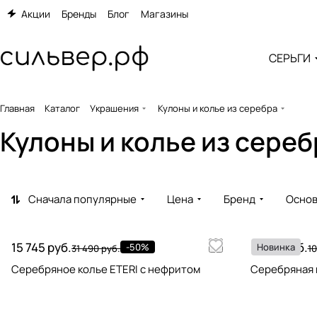
Акции
Бренды
Блог
Магазины
СЕРЬГИ
Главная
Каталог
Украшения
Кулоны и колье из серебра
Кулоны и колье из сере
Сначала популярные
Цена
Бренд
Основ
15 745 руб.
5 495 руб.
-50%
Новинка
31 490 руб.
10
Серебряное колье ETERI с нефритом
Серебряная 