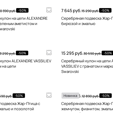
7 645 руб.
-50%
-50%
0 390 руб.
15 290 руб.
кулон на цепи ALEXANDRE
Серебряная подвеска Жар-П
зеленым аметистом и
бирюзой и эмалью
warovski
15 295 руб.
-50%
-50%
3 290 руб.
30 590 руб.
кулон ALEXANDRE VASSILIEV
Серебряный кулон на цепи
м на цепи
VASSILIEV с гранатом и мар
Swarovski
6 445 руб.
-50%
Новинка
-50%
590 руб.
12 890 руб.
подвеска Жар-Птица с
Серебряная подвеска Жар-П
малью и позолотой
жемчугом, фианитом, эмаль