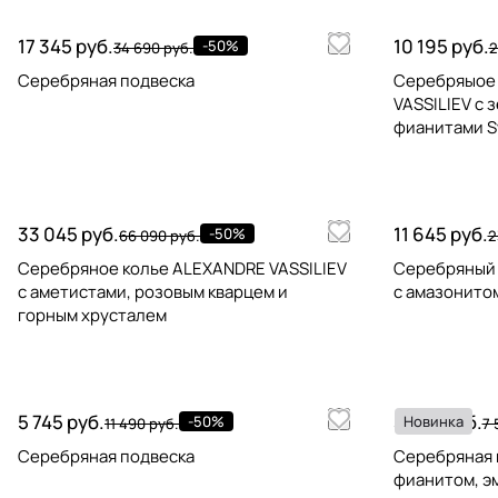
17 345 руб.
10 195 руб.
-50%
34 690 руб.
2
Серебряная подвеска
Серебряыое 
VASSILIEV с 
фианитами S
33 045 руб.
11 645 руб.
-50%
66 090 руб.
2
Серебряное колье ALEXANDRE VASSILIEV
Серебряный 
с аметистами, розовым кварцем и
с амазонито
горным хрусталем
5 745 руб.
3 795 руб.
-50%
Новинка
11 490 руб.
7 
Серебряная подвеска
Серебряная 
фианитом, э