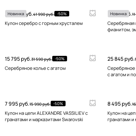
20 995 руб.
5 645 руб.
Новинка
-50%
Новинка
41 990 руб.
11
Кулон серебро с горным хрусталем
Серебряная 
фианитом, э
15 795 руб.
25 845 руб.
-50%
31 590 руб.
Серебряное колье с агатом
Серебряное 
с агатом и п
7 995 руб.
8 495 руб.
-50%
15 990 руб.
16
Кулон на цепи ALEXANDRE VASSILIEV с
Кулон на цеп
гранатами и марказитами Swarovski
гранатами и 