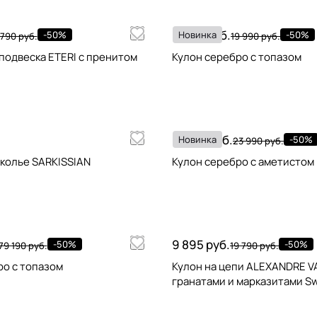
9 995 руб.
-50%
Новинка
-50%
 790 руб.
19 990 руб.
подвеска ETERI с пренитом
Кулон серебро с топазом
11 995 руб.
Новинка
-50%
23 990 руб.
колье SARKISSIAN
Кулон серебро с аметистом
9 895 руб.
-50%
-50%
79 190 руб.
19 790 руб.
ро с топазом
Кулон на цепи ALEXANDRE VA
гранатами и марказитами Sw