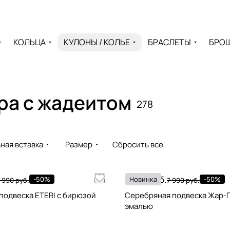
КОЛЬЦА
КУЛОНЫ / КОЛЬЕ
БРАСЛЕТЫ
БРО
бра с жадеитом
278
ная вставка
Размер
Сбросить все
3 995 руб.
-50%
Новинка
-50%
 990 руб.
7 990 руб.
подвеска ETERI с бирюзой
Серебряная подвеска Жар-П
эмалью