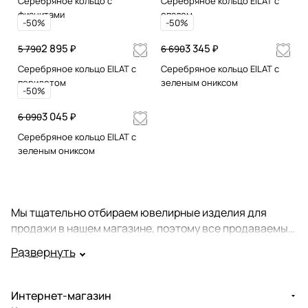
Серебряное кольцо с
Серебряное кольцо EILAT с
фианитами
опалом
-50%
-50%
2 895 ₽
3 345 ₽
5 790
6 690
Серебряное кольцо EILAT с
Серебряное кольцо EILAT с
перидотом
зеленым ониксом
-50%
3 045 ₽
6 090
Серебряное кольцо EILAT с
зеленым ониксом
Мы тщательно отбираем ювелирные изделия для
продажи в нашем магазине, поэтому все продаваемые
у нас кольца - это настоящие шедевры ювелирного
Развернуть
мастерства. Огромный ассортимент этих украшений
состоит из великолепных золотых и серебряных колец
с драгоценными и полудрагоценными камнями, а
Интернет-магазин
также колец без вставок.