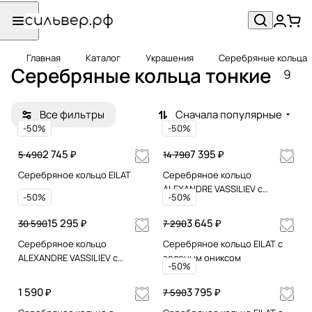
Главная
Каталог
Украшения
Серебряные кольца
Серебряные кольца тонкие
9
Все фильтры
Сначала популярные
-50%
-50%
2 745 ₽
7 395 ₽
5 490
14 790
Серебряное кольцо EILAT
Серебряное кольцо
ALEXANDRE VASSILIEV с
-50%
-50%
муассанитом
15 295 ₽
3 645 ₽
30 590
7 290
Серебряное кольцо
Серебряное кольцо EILAT с
ALEXANDRE VASSILIEV с
зеленым ониксом
-50%
муассанитом
1 590 ₽
3 795 ₽
7 590