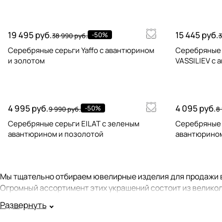
19 495 руб.
15 445 руб.
-50%
38 990 руб.
3
Серебряные серьги Yaffo с авантюрином
Серебряные
и золотом
VASSILIEV с
4 995 руб.
4 095 руб.
-50%
9 990 руб.
8 
Серебряные серьги EILAT с зеленым
Серебряные серь
авантюрином и позолотой
авантюрином
Мы тщательно отбираем ювелирные изделия для продажи в
Огромный ассортимент этих украшений состоит из великол
Развернуть
Мы стараемся, чтобы все продаваемые у нас серьги имели