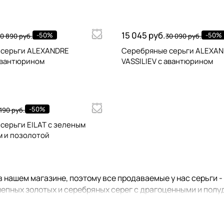
15 045 руб.
-50%
-50%
0 890 руб.
30 090 руб.
 серьги ALEXANDRE
Серебряные серьги ALEXA
 авантюрином
VASSILIEV с авантюрином
-50%
190 руб.
ги EILAT с зеленым
 и позолотой
 нашем магазине, поэтому все продаваемые у нас серьги 
епных золотых и серебряных серег с драгоценными и полуд
 комплекты из
колец
,
браслетов
,
кулонов или колье
. Посмот