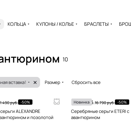
КОЛЬЦА
КУЛОНЫ / КОЛЬЕ
БРАСЛЕТЫ
БРО
вантюрином
10
ная вставка
1
Размер
Сбросить все
8 395 руб.
-50%
Новинка
-50%
1 490 руб.
16 790 руб.
 серьги ALEXANDRE
Серебряные серьги ETERI с
 авантюрином и позолотой
авантюрином