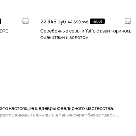
22 345 руб.
-50%
44 690 руб.
NDRE
Серебряные серьги Yaffo с авантюрином,
фианитами и золотом
- это настоящие шедевры ювелирного мастерства.
рагоценными камнями, а также серег без вставок.
реть украшения, входящие в комплект к тем или иным