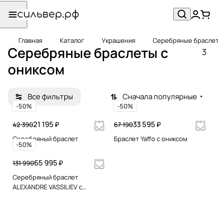
Главная
Каталог
Украшения
Серебряные брасле
Серебряные браслеты с
3
ониксом
Все фильтры
Сначала популярные
-50%
-50%
21 195 ₽
33 595 ₽
42 390
67 190
Серебряный браслет
Браслет Yaffo c ониксом
-50%
65 995 ₽
131 990
Серебряный браслет
ALEXANDRE VASSILIEV с
жемчугом, черным ониксом и
марказитами Swarovski