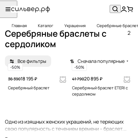
Главная
Каталог
Украшения
Серебряные брасле
Серебряные браслеты с
2
сердоликом
Все фильтры
Сначала популярные
-50%
-50%
18 195 ₽
20 895 ₽
36 390
41 790
Серебряный браслет
Серебряный браслет ETERI с
сердоликом
Одно из изящных женских украшений, не теряющих
свою популярность с течением времени – браслет.
Браслеты носят не только представительницы