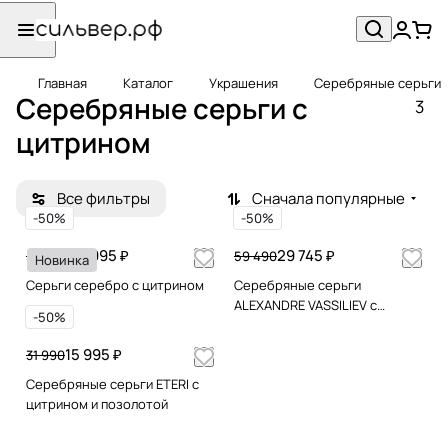
Главная
Каталог
Украшения
Серебряные серьги
Серебряные серьги c
3
цитрином
Все фильтры
Сначала популярные
-50%
-50%
29 995 ₽
29 745 ₽
59 990
59 490
Новинка
Серьги серебро с цитрином
Серебряные серьги
ALEXANDRE VASSILIEV с
-50%
цитрином, марказитами
Swarovski и позолотой
15 995 ₽
31 990
Серебряные серьги ETERI с
цитрином и позолотой