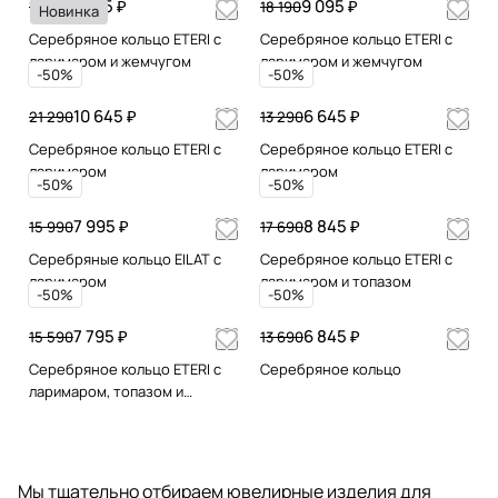
7 745 ₽
9 095 ₽
15 490
18 190
Новинка
Серебряное кольцо ETERI с
Серебряное кольцо ETERI с
ларимаром и жемчугом
ларимаром и жемчугом
-50%
-50%
10 645 ₽
6 645 ₽
21 290
13 290
Серебряное кольцо ETERI с
Серебряное кольцо ETERI с
ларимаром
ларимаром
-50%
-50%
7 995 ₽
8 845 ₽
15 990
17 690
Серебряные кольцо EILAT с
Серебряное кольцо ETERI с
ларимаром
ларимаром и топазом
-50%
-50%
7 795 ₽
6 845 ₽
15 590
13 690
Серебряное кольцо ETERI с
Серебряное кольцо
ларимаром, топазом и
лимонным кварцем
Мы тщательно отбираем ювелирные изделия для