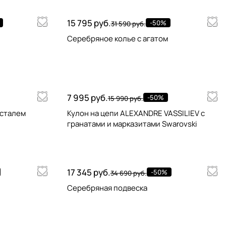
15 795 руб.
-50%
31 590 руб.
Серебряное колье с агатом
7 995 руб.
-50%
15 990 руб.
усталем
Кулон на цепи ALEXANDRE VASSILIEV с
гранатами и марказитами Swarovski
17 345 руб.
-50%
34 690 руб.
Серебряная подвеска