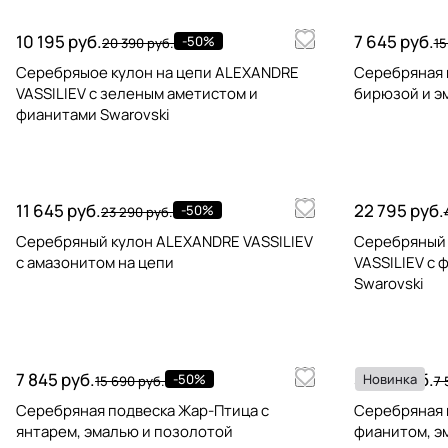
10 195 руб.
7 645 руб.
-50%
20 390 руб.
15
Серебряыое кулон на цепи ALEXANDRE
Серебряная 
VASSILIEV с зеленым аметистом и
бирюзой и э
фианитами Swarovski
11 645 руб.
22 795 руб.
-50%
23 290 руб.
Серебряный кулон ALEXANDRE VASSILIEV
Серебряный 
с амазонитом на цепи
VASSILIEV с 
Swarovski
7 845 руб.
3 795 руб.
-50%
Новинка
15 690 руб.
7 
Серебряная подвеска Жар-Птица с
Серебряная 
янтарем, эмалью и позолотой
фианитом, э