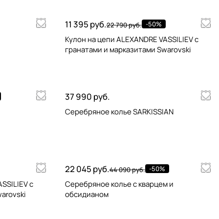
11 395 руб.
-50%
22 790 руб.
Кулон на цепи ALEXANDRE VASSILIEV с
гранатами и марказитами Swarovski
37 990 руб.
Серебряное колье SARKISSIAN
22 045 руб.
-50%
44 090 руб.
SSILIEV с
Серебряное колье с кварцем и
arovski
обсидианом