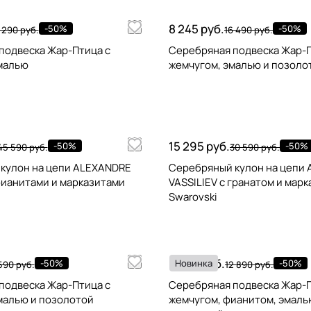
8 245 руб.
-50%
-50%
 290 руб.
16 490 руб.
подвеска Жар-Птица с
Серебряная подвеска Жар-П
малью
жемчугом, эмалью и позоло
15 295 руб.
-50%
-50%
45 590 руб.
30 590 руб.
кулон на цепи ALEXANDRE
Серебряный кулон на цепи
фианитами и марказитами
VASSILIEV с гранатом и мар
Swarovski
6 445 руб.
-50%
Новинка
-50%
590 руб.
12 890 руб.
подвеска Жар-Птица с
Серебряная подвеска Жар-П
малью и позолотой
жемчугом, фианитом, эмаль