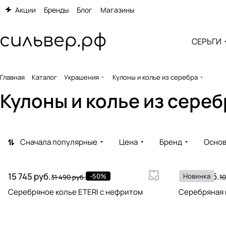
Акции
Бренды
Блог
Магазины
СЕРЬГИ
Главная
Каталог
Украшения
Кулоны и колье из серебра
Кулоны и колье из сере
Сначала популярные
Цена
Бренд
Основ
15 745 руб.
5 495 руб.
-50%
Новинка
31 490 руб.
10
Серебряное колье ETERI с нефритом
Серебряная 