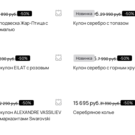
14 995 руб.
-50%
Новинка
-50%
 890 руб.
29 990 руб.
подвеска Жар-Птица с
Кулон серебро с топазом
эмалью
3 995 руб.
-50%
Новинка
-50%
690 руб.
7 990 руб.
кулон EILAT с розовым
Кулон серебро с горным хр
15 695 руб.
-50%
-50%
2 290 руб.
31 390 руб.
кулон ALEXANDRE VASSILIEV
Серебряное колье
 марказитами Swarovski