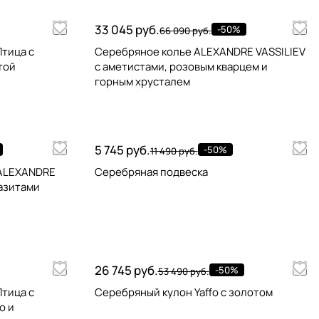
33 045 руб.
-50%
66 090 руб.
тица с
Серебряное колье ALEXANDRE VASSILIEV
той
с аметистами, розовым кварцем и
горным хрусталем
5 745 руб.
-50%
11 490 руб.
 ALEXANDRE
Серебряная подвеска
казитами
26 745 руб.
-50%
53 490 руб.
тица с
Серебряный кулон Yaffo с золотом
ю и