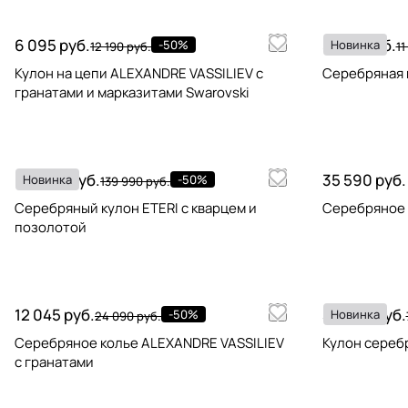
6 095 руб.
5 895 руб.
-50%
Новинка
12 190 руб.
11
Кулон на цепи ALEXANDRE VASSILIEV с
Серебряная 
гранатами и марказитами Swarovski
69 995 руб.
35 590 руб.
Новинка
-50%
139 990 руб.
Серебряный кулон ETERI с кварцем и
Серебряное 
позолотой
12 045 руб.
39 595 руб.
-50%
Новинка
24 090 руб.
Серебряное колье ALEXANDRE VASSILIEV
Кулон сереб
с гранатами