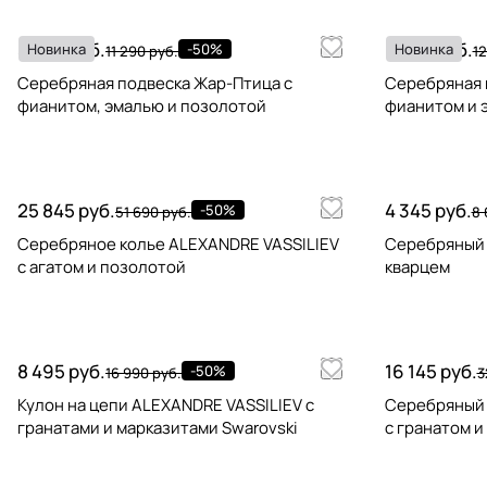
5 645 руб.
6 445 руб.
Новинка
-50%
Новинка
11 290 руб.
12
Серебряная подвеска Жар-Птица с
Серебряная 
фианитом, эмалью и позолотой
фианитом и 
25 845 руб.
4 345 руб.
-50%
51 690 руб.
8 
Серебряное колье ALEXANDRE VASSILIEV
Серебряный 
с агатом и позолотой
кварцем
8 495 руб.
16 145 руб.
-50%
16 990 руб.
3
Кулон на цепи ALEXANDRE VASSILIEV с
Серебряный 
гранатами и марказитами Swarovski
с гранатом и