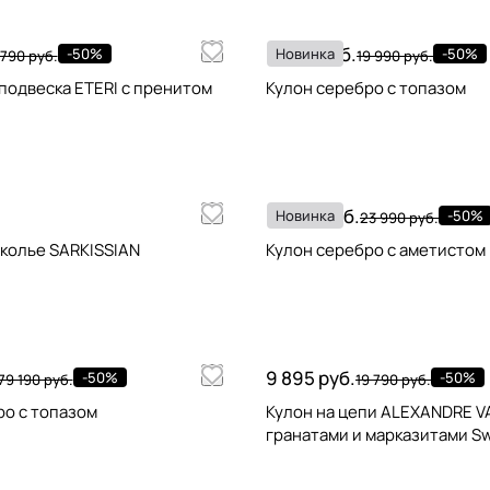
9 995 руб.
-50%
Новинка
-50%
 790 руб.
19 990 руб.
подвеска ETERI с пренитом
Кулон серебро с топазом
11 995 руб.
Новинка
-50%
23 990 руб.
колье SARKISSIAN
Кулон серебро с аметистом
9 895 руб.
-50%
-50%
79 190 руб.
19 790 руб.
ро с топазом
Кулон на цепи ALEXANDRE VA
гранатами и марказитами Sw