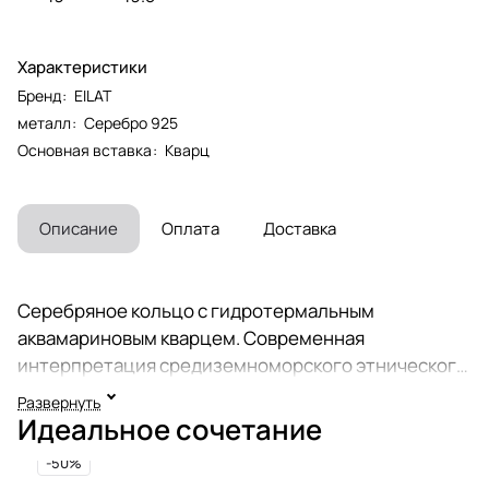
Характеристики
Бренд
:
EILAT
металл
:
Серебро 925
Основная вставка
:
Кварц
Описание
Оплата
Доставка
Серебряное кольцо с гидротермальным
аквамариновым кварцем. Современная
интерпретация средиземноморского этнического
стиля. Ультрамодное желтое матовое покрытие -
Развернуть
это слой золота 750 пробы 5-10 микрон (Vermeil).
Идеальное сочетание
Гидротермальный кварц с цветом аквамарина
-50%
выращенный в лаборатории, он демонстрирует все