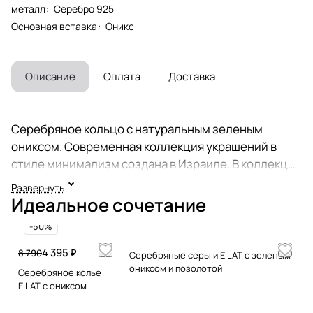
металл
:
Серебро 925
Основная вставка
:
Оникс
Описание
Оплата
Доставка
Серебряное кольцо с натуральным зеленым
ониксом. Современная коллекция украшений в
стиле минимализм создана в Израиле. В коллекции
необычные и модные кольца различных дизайнов:
Развернуть
на большой палец, широкое, тройное, перстень, на
Идеальное сочетание
указательный палец, с натуральным камнем.
-50%
Маленькие и тонкие кольца для создания
послойных образов. Ультрамодное покрытие
4 395 ₽
8 790
Серебряные серьги EILAT с зеленым
позолота Vermeil. Отличный подарок на 8 марта,
ониксом и позолотой
Серебряное колье
подруге, маме, девушке, на день рождения,
EILAT с ониксом
женщине, бабушке, сестре, жене, свекрови,