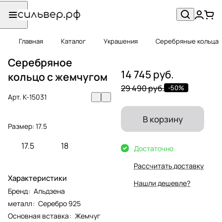
Главная
Каталог
Украшения
Серебряные кольца
Серебряное
14 745 руб.
кольцо с жемчугом
29 490 руб.
-50%
Арт.
К-15031
В корзину
Размер:
17.5
17.5
18
Достаточно
Рассчитать доставку
Характеристики
Нашли дешевле?
Бренд
:
Альдзена
металл
:
Серебро 925
Основная вставка
:
Жемчуг