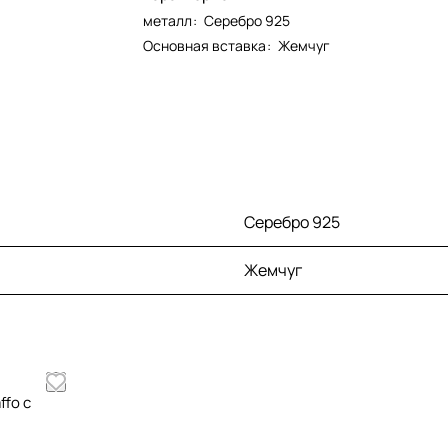
металл
:
Серебро 925
Основная вставка
:
Жемчуг
Серебро 925
Жемчуг
ffo с