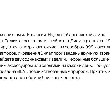
м ониксом из Бразилии. Надежный английский замок. 
. Редкая огранка камня - таблетка. Диаметр оникса - 1
ируются, а покрываются чистым серебром 999 и оксид
акторов. Украшения Эйлат произведены вручную изра
найдете двух одинаковых изделий. Необычные большие 
ним аксессуаром или серьгами на каждый день. Причу
 дизайна EILAT, позаимствованные у природы. Приятны
подарок для себя или близкого человека.