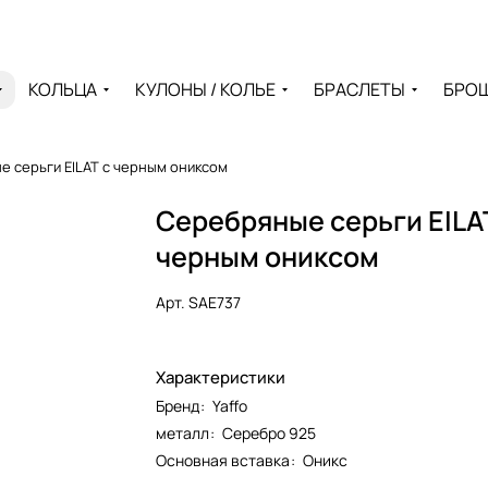
КОЛЬЦА
КУЛОНЫ / КОЛЬЕ
БРАСЛЕТЫ
БРО
 серьги EILAT с черным ониксом
Серебряные серьги EILA
черным ониксом
Арт.
SAE737
Характеристики
Бренд
:
Yaffo
металл
:
Серебро 925
Основная вставка
:
Оникс