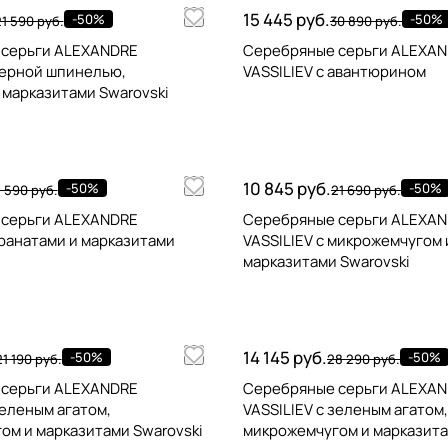
15 445 руб.
-50%
-50%
1 590 руб.
30 890 руб.
 серьги ALEXANDRE
Серебряные серьги ALEXA
черной шпинелью,
VASSILIEV с авантюрином
 марказитами Swarovski
10 845 руб.
-50%
-50%
8 590 руб.
21 690 руб.
 серьги ALEXANDRE
Серебряные серьги ALEXA
гранатами и марказитами
VASSILIEV с микрожемчугом 
марказитами Swarovski
14 145 руб.
-50%
-50%
21 190 руб.
28 290 руб.
 серьги ALEXANDRE
Серебряные серьги ALEXA
зеленым агатом,
VASSILIEV с зеленым агатом,
ом и марказитами Swarovski
микрожемчугом и марказита