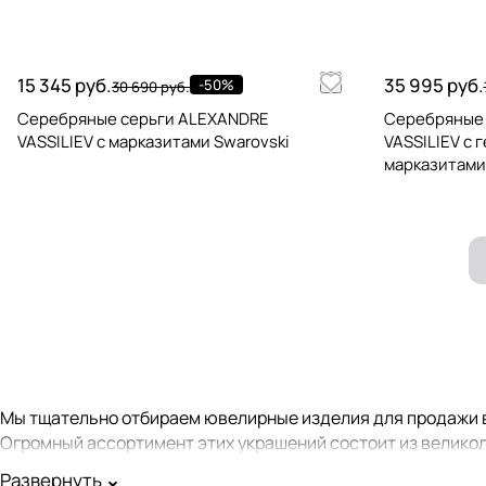
15 345 руб.
35 995 руб.
-50%
30 690 руб.
Серебряные серьги ALEXANDRE
Серебряные
VASSILIEV с марказитами Swarovski
VASSILIEV с 
марказитами
Мы тщательно отбираем ювелирные изделия для продажи в
Огромный ассортимент этих украшений состоит из великол
Развернуть