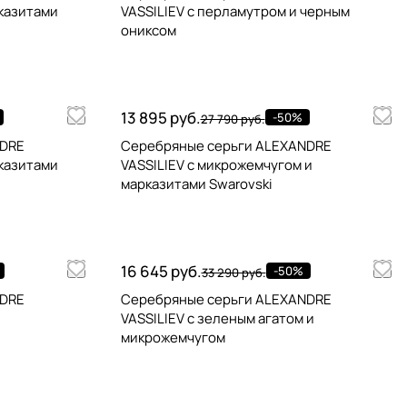
рказитами
VASSILIEV с перламутром и черным
ониксом
13 895 руб.
-50%
27 790 руб.
NDRE
Серебряные серьги ALEXANDRE
рказитами
VASSILIEV с микрожемчугом и
марказитами Swarovski
16 645 руб.
-50%
33 290 руб.
NDRE
Серебряные серьги ALEXANDRE
VASSILIEV с зеленым агатом и
микрожемчугом