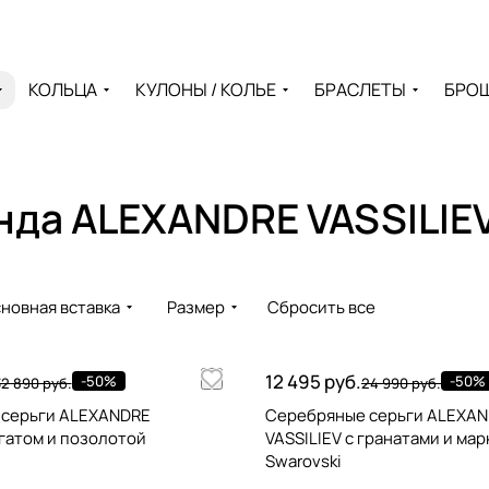
КОЛЬЦА
КУЛОНЫ / КОЛЬЕ
БРАСЛЕТЫ
БРО
нда ALEXANDRE VASSILIE
новная вставка
Размер
Сбросить все
12 495 руб.
-50%
-50%
32 890 руб.
24 990 руб.
 серьги ALEXANDRE
Серебряные серьги ALEXA
агатом и позолотой
VASSILIEV с гранатами и ма
Swarovski