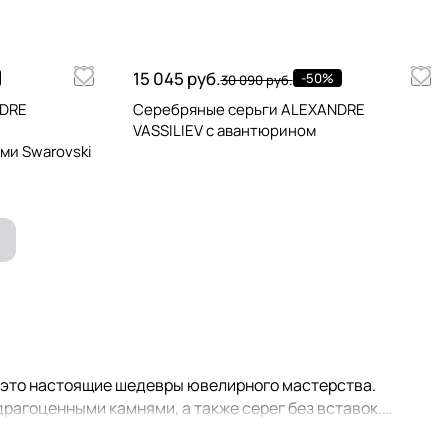
15 045 руб.
-50%
30 090 руб.
NDRE
Серебряные серьги ALEXANDRE
VASSILIEV с авантюрином
ми Swarovski
- это настоящие шедевры ювелирного мастерства.
рагоценными камнями, а также серег без вставок.