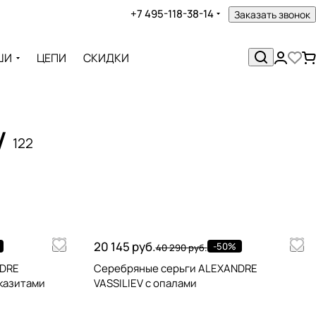
+7 495-118-38-14
Заказать звонок
ШИ
ЦЕПИ
СКИДКИ
V
122
20 145 руб.
-50%
40 290 руб.
NDRE
Серебряные серьги ALEXANDRE
рказитами
VASSILIEV с опалами