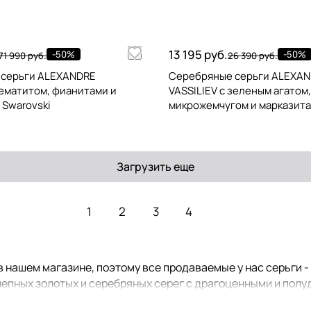
13 195 руб.
-50%
-50%
71 990 руб.
26 390 руб.
 серьги ALEXANDRE
Серебряные серьги ALEXA
гематитом, фианитами и
VASSILIEV с зеленым агатом,
 Swarovski
микрожемчугом и марказита
Загрузить еще
1
2
3
4
 нашем магазине, поэтому все продаваемые у нас серьги 
епных золотых и серебряных серег с драгоценными и полуд