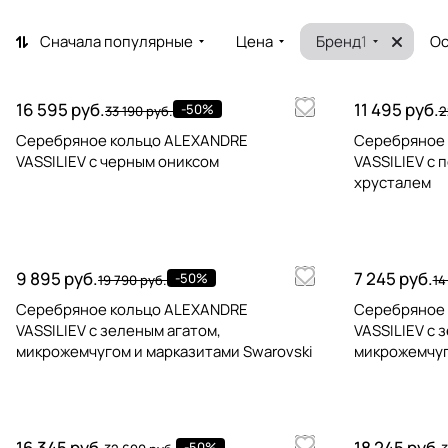
Сначала популярные
Цена
Бренд
1
Ос
16 595 руб.
11 495 руб.
-50%
33 190 руб.
2
Серебряное кольцо ALEXANDRE
Серебряное
VASSILIEV с черным ониксом
VASSILIEV с 
хрусталем
9 895 руб.
7 245 руб.
-50%
19 790 руб.
14
Серебряное кольцо ALEXANDRE
Серебряное
VASSILIEV с зеленым агатом,
VASSILIEV с 
микрожемчугом и марказитами Swarovski
микрожемчуг
16 345 руб.
18 245 руб.
-50%