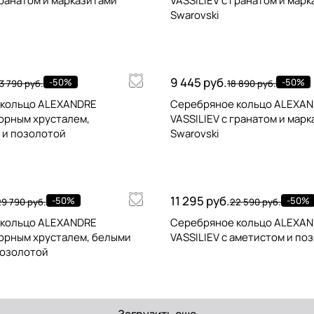
гранатом и марказитами
VASSILIEV с гранатом и мар
Swarovski
9 445 руб.
-50%
-50%
3 790 руб.
18 890 руб.
 кольцо ALEXANDRE
Серебряное кольцо ALEXA
горным хрусталем,
VASSILIEV с гранатом и мар
 и позолотой
Swarovski
11 295 руб.
-50%
-50%
29 790 руб.
22 590 руб.
 кольцо ALEXANDRE
Серебряное кольцо ALEXA
горным хрусталем, белыми
VASSILIEV с аметистом и по
позолотой
Загрузить еще