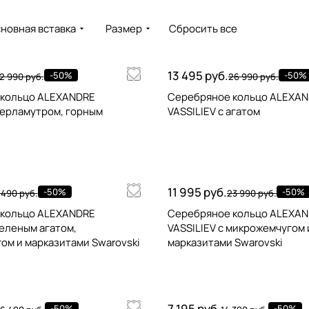
новная вставка
Размер
Сбросить все
13 495 руб.
-50%
-50%
2 990 руб.
26 990 руб.
 кольцо ALEXANDRE
Серебряное кольцо ALEXA
перламутром, горным
VASSILIEV с агатом
11 995 руб.
-50%
-50%
 490 руб.
23 990 руб.
 кольцо ALEXANDRE
Серебряное кольцо ALEXA
зеленым агатом,
VASSILIEV с микрожемчугом 
ом и марказитами Swarovski
марказитами Swarovski
7 195 руб.
-50%
-50%