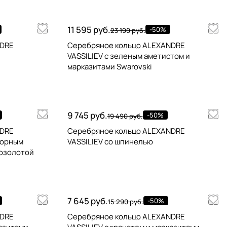
11 595 руб.
-50%
23 190 руб.
NDRE
Серебряное кольцо ALEXANDRE
VASSILIEV с зеленым аметистом и
марказитами Swarovski
9 745 руб.
-50%
19 490 руб.
NDRE
Серебряное кольцо ALEXANDRE
горным
VASSILIEV со шпинелью
позолотой
7 645 руб.
-50%
15 290 руб.
NDRE
Серебряное кольцо ALEXANDRE