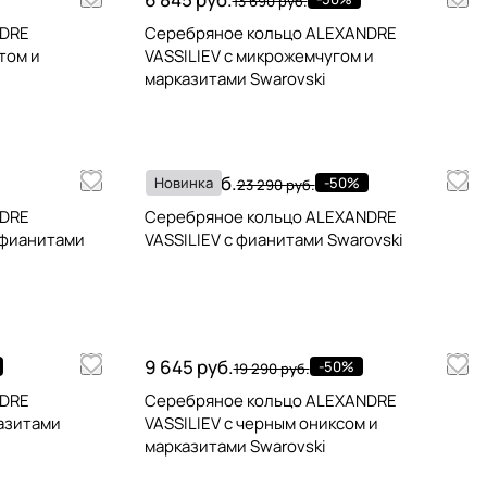
13 690 руб.
NDRE
Серебряное кольцо ALEXANDRE
том и
VASSILIEV с микрожемчугом и
марказитами Swarovski
11 645 руб.
Новинка
-50%
23 290 руб.
NDRE
Серебряное кольцо ALEXANDRE
 фианитами
VASSILIEV с фианитами Swarovski
9 645 руб.
-50%
19 290 руб.
NDRE
Серебряное кольцо ALEXANDRE
казитами
VASSILIEV с черным ониксом и
марказитами Swarovski