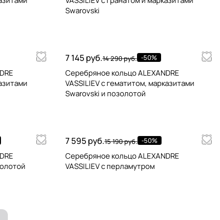
казитами
VASSILIEV с гранатом и марказитами
Swarovski
7 145 руб.
-50%
14 290 руб.
NDRE
Серебряное кольцо ALEXANDRE
казитами
VASSILIEV с гематитом, марказитами
Swarovski и позолотой
7 595 руб.
-50%
15 190 руб.
NDRE
Серебряное кольцо ALEXANDRE
золотой
VASSILIEV с перламутром