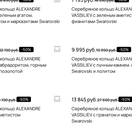
6 490 руб.
14 390 руб.
 кольцо ALEXANDRE
Серебряное кольцо ALEXA
зеленым агатом,
VASSILIEV с зеленым аметис
ом и марказитами Swarovski
фианитами Swarovski
9 995 руб.
-50%
-50%
32 190 руб.
19 990 руб.
 кольцо ALEXANDRE
Серебряное кольцо ALEXA
лабрадоритом, горным
VASSILIEV с лунным камнем.
 позолотой
Swarovski и лолитом
13 845 руб.
-50%
-50%
8 190 руб.
27 690 руб.
 кольцо ALEXANDRE
Серебряное кольцо ALEXA
аметистом
VASSILIEV с гранатом и мар
Swarovski